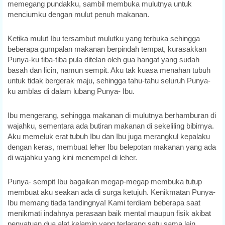
memegang pundakku, sambil membuka mulutnya untuk
menciumku dengan mulut penuh makanan.
Ketika mulut Ibu tersambut mulutku yang terbuka sehingga
beberapa gumpalan makanan berpindah tempat, kurasakkan
Punya-ku tiba-tiba pula ditelan oleh gua hangat yang sudah
basah dan licin, namun sempit. Aku tak kuasa menahan tubuh
untuk tidak bergerak maju, sehingga tahu-tahu seluruh Punya-
ku amblas di dalam lubang Punya- Ibu.
Ibu mengerang, sehingga makanan di mulutnya berhamburan di
wajahku, sementara ada butiran makanan di sekeliling bibirnya.
Aku memeluk erat tubuh Ibu dan Ibu juga merangkul kepalaku
dengan keras, membuat leher Ibu belepotan makanan yang ada
di wajahku yang kini menempel di leher.
Punya- sempit Ibu bagaikan megap-megap membuka tutup
membuat aku seakan ada di surga ketujuh. Kenikmatan Punya-
Ibu memang tiada tandingnya! Kami terdiam beberapa saat
menikmati indahnya perasaan baik mental maupun fisik akibat
penyatuan dua alat kelamin yang terlarang satu sama lain.