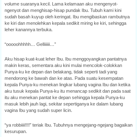
volume suaranya kecil. Lama kelamaan aku mengenyot-
ngenyot dan menghisap-hisap pundak Ibu. Tubuh kami kini
sudah basah kuyup oleh keringat. Ibu mengibaskan rambutnya
ke kiri dan menolehkan kepala sedikit miring ke kiri, sehingga
leher kanannya terbuka.
“ooooohhhhh… Gelliiiiii…”
Aku hisap kuat-kuat leher Ibu. Ibu menggoyangkan pantatnya
makin keras, sementara aku kini mulai mencolok-colokkan
Punya-ku ke depan dan belakang, tidak seperti tadi yang
mendorong ke bawah dan ke atas. Pada suatu kesempatan
kepala Punya-ku menekan lingkar lubang vagina Ibu dan ketika
aku tusuk kepala Punya-ku itu menancap sedikit dan pada saat
itu aku menekan pantat ke depan sehingga kepala Punya-ku
masuk lebih jauh lagi, sekitar sepertiganya ke dalam lubang
vagina Ibu yang sudah super licin.
“ya robbiiii!!!!” teriak Ibu. Tubuhnya mengejang-ngejang bagaikan
kesurupan.