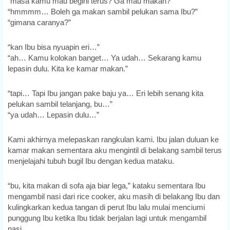
“masa kamu mau begini terus? Ga mau makan?”
“hmmmm… Boleh ga makan sambil pelukan sama Ibu?”
“gimana caranya?”
“kan Ibu bisa nyuapin eri…”
“ah… Kamu kolokan banget… Ya udah… Sekarang kamu
lepasin dulu. Kita ke kamar makan.”
“tapi… Tapi Ibu jangan pake baju ya… Eri lebih senang kita
pelukan sambil telanjang, bu…”
“ya udah… Lepasin dulu…”
Kami akhirnya melepaskan rangkulan kami. Ibu jalan duluan ke
kamar makan sementara aku mengintil di belakang sambil terus
menjelajahi tubuh bugil Ibu dengan kedua mataku.
“bu, kita makan di sofa aja biar lega,” kataku sementara Ibu
mengambil nasi dari rice cooker, aku masih di belakang Ibu dan
kulingkarkan kedua tangan di perut Ibu lalu mulai menciumi
punggung Ibu ketika Ibu tidak berjalan lagi untuk mengambil
nasi.