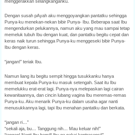
menggerakkan selangkanganku.
Dengan susah pAyah aku menggoyangkan pantatku sehingga
Punya-ku menekan-nekan bibir Punya- Ibu. Beberapa saat Ibu
mengendurkan pelukannya, namun aku yang mau sampai tetap
memeluk tubuh Ibu dengan kuat, dan pantatku begitu cepat dan
keras naik turun sehingga Punya-ku menggeseki bibir Punya-
Ibu dengan keras.
“jangan!” teriak Ibu.
Namun liang itu begitu sempit hingga tusukkanku hanya
membuat kepala Punya-ku masuk setengah. Saat itu Ibu
memelukku erat-erat lagi. Punya-nya melepaskan lagi cairan
kewanitaannya, dan cincin lubang vagina Ibu meremas-remas
Punya-ku. Aku menarik Punya-ku dalam usaha agar nanti
menusukkannya lagi, tapi Ibu menahan pantatku dan berkata.
“jangan ri…”
“sekali aja, bu… Tanggung nih… Mau keluar nih!”
“jangan! Nanti Ibu hamil! Ibu ga pakai kontrasepsi!”