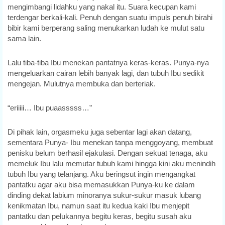
mengimbangi lidahku yang nakal itu. Suara kecupan kami
terdengar berkali-kali. Penuh dengan suatu impuls penuh birahi
bibir kami berperang saling menukarkan ludah ke mulut satu
sama lain.
Lalu tiba-tiba Ibu menekan pantatnya keras-keras. Punya-nya
mengeluarkan cairan lebih banyak lagi, dan tubuh Ibu sedikit
mengejan. Mulutnya membuka dan berteriak.
“eriiiii… Ibu puaasssss…”
Di pihak lain, orgasmeku juga sebentar lagi akan datang,
sementara Punya- Ibu menekan tanpa menggoyang, membuat
penisku belum berhasil ejakulasi. Dengan sekuat tenaga, aku
memeluk Ibu lalu memutar tubuh kami hingga kini aku menindih
tubuh Ibu yang telanjang. Aku beringsut ingin mengangkat
pantatku agar aku bisa memasukkan Punya-ku ke dalam
dinding dekat labium minoranya sukur-sukur masuk lubang
kenikmatan Ibu, namun saat itu kedua kaki Ibu menjepit
pantatku dan pelukannya begitu keras, begitu susah aku