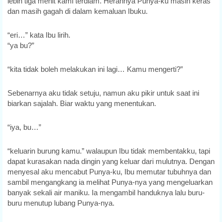
lebih tiga menit kami terdiam. Herannya Punya-ku masih keras
dan masih gagah di dalam kemaluan Ibuku.
“eri…” kata Ibu lirih.
“ya bu?”
“kita tidak boleh melakukan ini lagi… Kamu mengerti?”
Sebenarnya aku tidak setuju, namun aku pikir untuk saat ini
biarkan sajalah. Biar waktu yang menentukan.
“iya, bu…”
“keluarin burung kamu.” walaupun Ibu tidak membentakku, tapi
dapat kurasakan nada dingin yang keluar dari mulutnya. Dengan
menyesal aku mencabut Punya-ku, Ibu memutar tubuhnya dan
sambil mengangkang ia melihat Punya-nya yang mengeluarkan
banyak sekali air maniku. Ia mengambil handuknya lalu buru-
buru menutup lubang Punya-nya.