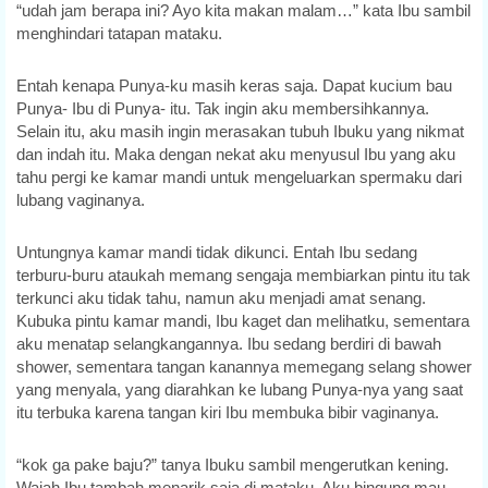
“udah jam berapa ini? Ayo kita makan malam…” kata Ibu sambil
menghindari tatapan mataku.
Entah kenapa Punya-ku masih keras saja. Dapat kucium bau
Punya- Ibu di Punya- itu. Tak ingin aku membersihkannya.
Selain itu, aku masih ingin merasakan tubuh Ibuku yang nikmat
dan indah itu. Maka dengan nekat aku menyusul Ibu yang aku
tahu pergi ke kamar mandi untuk mengeluarkan spermaku dari
lubang vaginanya.
Untungnya kamar mandi tidak dikunci. Entah Ibu sedang
terburu-buru ataukah memang sengaja membiarkan pintu itu tak
terkunci aku tidak tahu, namun aku menjadi amat senang.
Kubuka pintu kamar mandi, Ibu kaget dan melihatku, sementara
aku menatap selangkangannya. Ibu sedang berdiri di bawah
shower, sementara tangan kanannya memegang selang shower
yang menyala, yang diarahkan ke lubang Punya-nya yang saat
itu terbuka karena tangan kiri Ibu membuka bibir vaginanya.
“kok ga pake baju?” tanya Ibuku sambil mengerutkan kening.
Wajah Ibu tambah menarik saja di mataku. Aku bingung mau