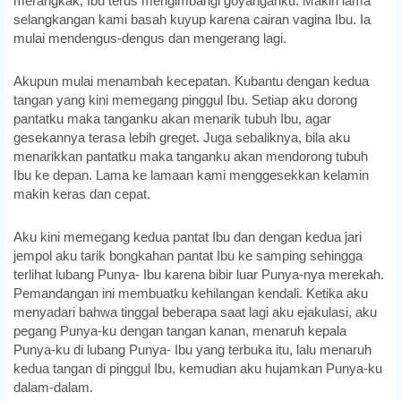
merangkak, Ibu terus mengimbangi goyanganku. Makin lama
selangkangan kami basah kuyup karena cairan vagina Ibu. Ia
mulai mendengus-dengus dan mengerang lagi.
Akupun mulai menambah kecepatan. Kubantu dengan kedua
tangan yang kini memegang pinggul Ibu. Setiap aku dorong
pantatku maka tanganku akan menarik tubuh Ibu, agar
gesekannya terasa lebih greget. Juga sebaliknya, bila aku
menarikkan pantatku maka tanganku akan mendorong tubuh
Ibu ke depan. Lama ke lamaan kami menggesekkan kelamin
makin keras dan cepat.
Aku kini memegang kedua pantat Ibu dan dengan kedua jari
jempol aku tarik bongkahan pantat Ibu ke samping sehingga
terlihat lubang Punya- Ibu karena bibir luar Punya-nya merekah.
Pemandangan ini membuatku kehilangan kendali. Ketika aku
menyadari bahwa tinggal beberapa saat lagi aku ejakulasi, aku
pegang Punya-ku dengan tangan kanan, menaruh kepala
Punya-ku di lubang Punya- Ibu yang terbuka itu, lalu menaruh
kedua tangan di pinggul Ibu, kemudian aku hujamkan Punya-ku
dalam-dalam.