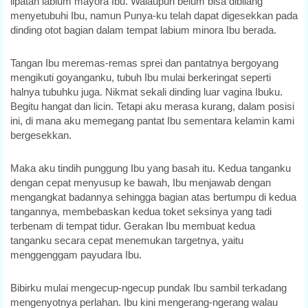
lipatan labium mayora Ibu. Walaupun belum bisa dibilang
menyetubuhi Ibu, namun Punya-ku telah dapat digesekkan pada
dinding otot bagian dalam tempat labium minora Ibu berada.
Tangan Ibu meremas-remas sprei dan pantatnya bergoyang
mengikuti goyanganku, tubuh Ibu mulai berkeringat seperti
halnya tubuhku juga. Nikmat sekali dinding luar vagina Ibuku.
Begitu hangat dan licin. Tetapi aku merasa kurang, dalam posisi
ini, di mana aku memegang pantat Ibu sementara kelamin kami
bergesekkan.
Maka aku tindih punggung Ibu yang basah itu. Kedua tanganku
dengan cepat menyusup ke bawah, Ibu menjawab dengan
mengangkat badannya sehingga bagian atas bertumpu di kedua
tangannya, membebaskan kedua toket seksinya yang tadi
terbenam di tempat tidur. Gerakan Ibu membuat kedua
tanganku secara cepat menemukan targetnya, yaitu
menggenggam payudara Ibu.
Bibirku mulai mengecup-ngecup pundak Ibu sambil terkadang
mengenyotnya perlahan. Ibu kini mengerang-ngerang walau