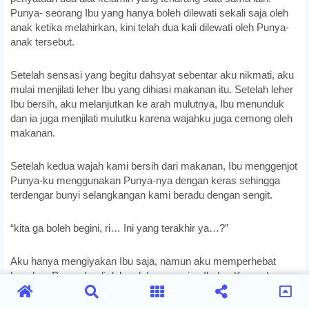
Punya- seorang Ibu yang hanya boleh dilewati sekali saja oleh
anak ketika melahirkan, kini telah dua kali dilewati oleh Punya-
anak tersebut.
Setelah sensasi yang begitu dahsyat sebentar aku nikmati, aku
mulai menjilati leher Ibu yang dihiasi makanan itu. Setelah leher
Ibu bersih, aku melanjutkan ke arah mulutnya, Ibu menunduk
dan ia juga menjilati mulutku karena wajahku juga cemong oleh
makanan.
Setelah kedua wajah kami bersih dari makanan, Ibu menggenjot
Punya-ku menggunakan Punya-nya dengan keras sehingga
terdengar bunyi selangkangan kami beradu dengan sengit.
“kita ga boleh begini, ri… Ini yang terakhir ya…?”
Aku hanya mengiyakan Ibu saja, namun aku memperhebat
kocokan Punya-ku di dalam lubang vagina Ibuku. Kurasakan
sebentar lagi aku akan orgasme, sementara Ibu mengerang-
erang keras sambil membalas kocokanku dengan gerakan